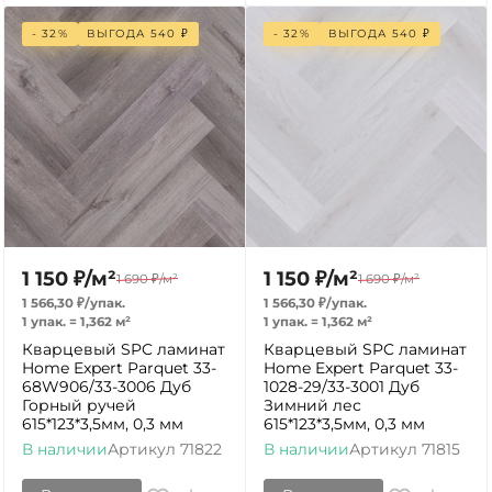
- 32%
ВЫГОДА
540
₽
- 32%
ВЫГОДА
540
₽
1 150
₽
/
м²
1 150
₽
/
м²
1 690
₽
/
м²
1 690
₽
/
м²
1 566,30
₽
/
упак.
1 566,30
₽
/
упак.
1 упак.
=
1,362
м²
1 упак.
=
1,362
м²
Кварцевый SPC ламинат
Кварцевый SPC ламинат
Home Expert Parquet 33-
Home Expert Parquet 33-
68W906/33-3006 Дуб
1028-29/33-3001 Дуб
Горный ручей
Зимний лес
615*123*3,5мм, 0,3 мм
615*123*3,5мм, 0,3 мм
В наличии
Артикул
71822
В наличии
Артикул
71815