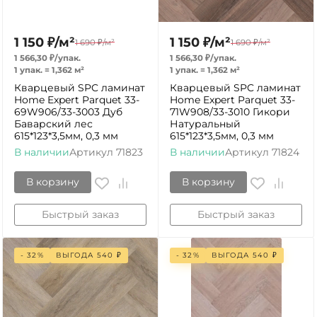
1 150
₽
/
м²
1 150
₽
/
м²
1 690
₽
/
м²
1 690
₽
/
м²
1 566,30
₽
/
упак.
1 566,30
₽
/
упак.
1 упак.
=
1,362
м²
1 упак.
=
1,362
м²
Кварцевый SPC ламинат
Кварцевый SPC ламинат
Home Expert Parquet 33-
Home Expert Parquet 33-
69W906/33-3003 Дуб
71W908/33-3010 Гикори
Баварский лес
Натуральный
615*123*3,5мм, 0,3 мм
615*123*3,5мм, 0,3 мм
В наличии
Артикул
71823
В наличии
Артикул
71824
В корзину
В корзину
Быстрый заказ
Быстрый заказ
- 32%
ВЫГОДА
540
₽
- 32%
ВЫГОДА
540
₽