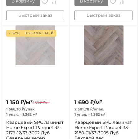
В корзину
В корзину
Быстрый заказ
Быстрый заказ
- 32%
ВЫГОДА
540
₽
1 150
₽
/
м²
1 690
₽
/
м²
1 690
₽
/
м²
1 566,30
₽
/
упак.
2 301,78
₽
/
упак.
1 упак.
=
1,362
м²
1 упак.
=
1,362
м²
Кварцевый SPC ламинат
Кварцевый SPC ламинат
Home Expert Parquet 33-
Home Expert Parquet 33-
2179-12/33-3002 Дуб
2180-01/33-3005 Дуб
Северный ветер
Вековой лес