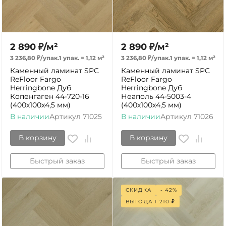
2 890
₽
/
м²
2 890
₽
/
м²
3 236,80
₽
/
упак.
1 упак.
=
1,12
м²
3 236,80
₽
/
упак.
1 упак.
=
1,12
м²
Каменный ламинат SPC
Каменный ламинат SPC
ReFloor Fargo
ReFloor Fargo
Herringbone Дуб
Herringbone Дуб
Копенгаген 44-720-16
Неаполь 44-5003-4
(400х100х4,5 мм)
(400х100х4,5 мм)
В наличии
Артикул
71025
В наличии
Артикул
71026
В корзину
В корзину
Быстрый заказ
Быстрый заказ
СКИДКА
- 42%
ВЫГОДА
1 210
₽