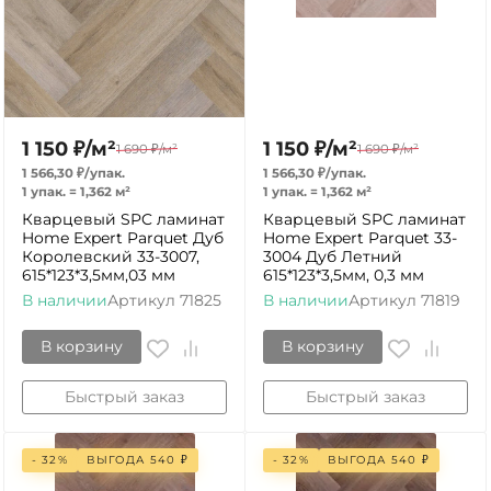
1 150
₽
/
м²
1 150
₽
/
м²
1 690
₽
/
м²
1 690
₽
/
м²
1 566,30
₽
/
упак.
1 566,30
₽
/
упак.
1 упак.
=
1,362
м²
1 упак.
=
1,362
м²
Кварцевый SPC ламинат
Кварцевый SPC ламинат
Home Expert Parquet Дуб
Home Expert Parquet 33-
Королевский 33-3007,
3004 Дуб Летний
615*123*3,5мм,03 мм
615*123*3,5мм, 0,3 мм
В наличии
Артикул
71825
В наличии
Артикул
71819
В корзину
В корзину
Быстрый заказ
Быстрый заказ
- 32%
ВЫГОДА
540
₽
- 32%
ВЫГОДА
540
₽