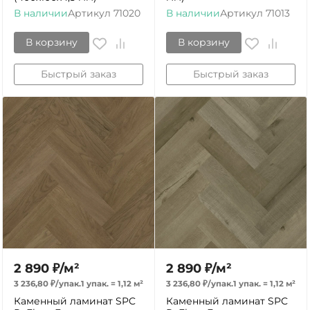
В наличии
Артикул
71020
В наличии
Артикул
71013
В корзину
В корзину
Быстрый заказ
Быстрый заказ
2 890
₽
/
м²
2 890
₽
/
м²
3 236,80
₽
/
упак.
1 упак.
=
1,12
м²
3 236,80
₽
/
упак.
1 упак.
=
1,12
м²
Каменный ламинат SPC
Каменный ламинат SPC