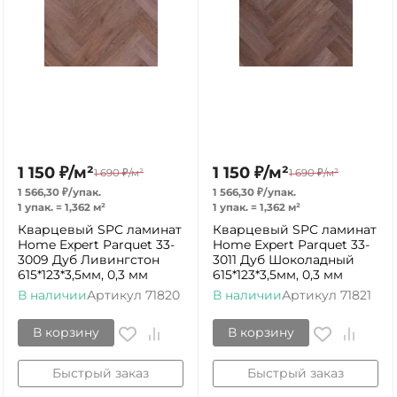
1 150
₽
/
м²
1 150
₽
/
м²
1 690
₽
/
м²
1 690
₽
/
м²
1 566,30
₽
/
упак.
1 566,30
₽
/
упак.
1 упак.
=
1,362
м²
1 упак.
=
1,362
м²
Кварцевый SPC ламинат
Кварцевый SPC ламинат
Home Expert Parquet 33-
Home Expert Parquet 33-
3009 Дуб Ливингстон
3011 Дуб Шоколадный
615*123*3,5мм, 0,3 мм
615*123*3,5мм, 0,3 мм
В наличии
Артикул
71820
В наличии
Артикул
71821
В корзину
В корзину
Быстрый заказ
Быстрый заказ