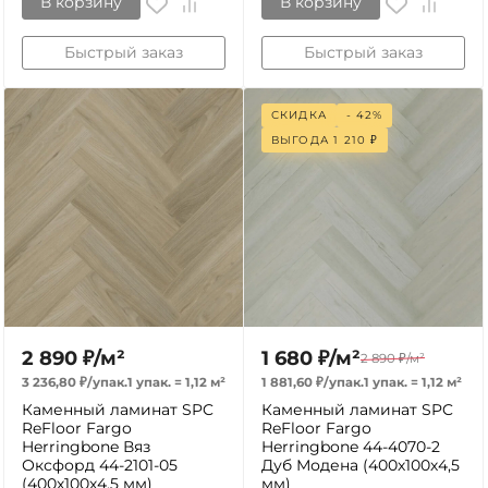
В корзину
В корзину
Быстрый заказ
Быстрый заказ
СКИДКА
- 42%
ВЫГОДА
1 210
₽
2 890
₽
/
м²
1 680
₽
/
м²
2 890
₽
/
м²
3 236,80
₽
/
упак.
1 упак.
=
1,12
м²
1 881,60
₽
/
упак.
1 упак.
=
1,12
м²
Каменный ламинат SPC
Каменный ламинат SPC
ReFloor Fargo
ReFloor Fargo
Herringbone Вяз
Herringbone 44-4070-2
Оксфорд 44-2101-05
Дуб Модена (400х100х4,5
(400х100х4,5 мм)
мм)