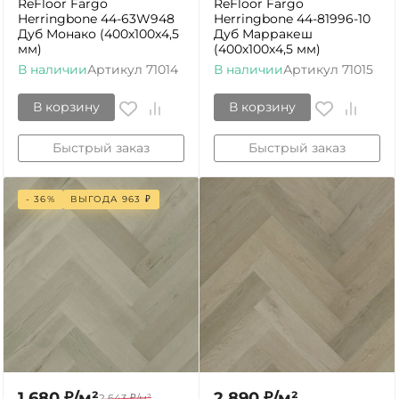
ReFloor Fargo
ReFloor Fargo
Herringbone 44-63W948
Herringbone 44-81996-10
Дуб Монако (400х100х4,5
Дуб Марракеш
мм)
(400х100х4,5 мм)
В наличии
Артикул
71014
В наличии
Артикул
71015
В корзину
В корзину
Быстрый заказ
Быстрый заказ
- 36%
ВЫГОДА
963
₽
1 680
₽
/
м²
2 890
₽
/
м²
2 643
₽
/
м²