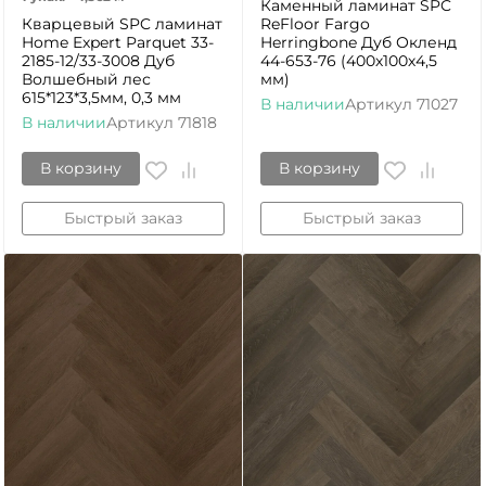
Каменный ламинат SPC
Кварцевый SPC ламинат
ReFloor Fargo
Home Expert Parquet 33-
Herringbone Дуб Окленд
2185-12/33-3008 Дуб
44-653-76 (400х100х4,5
Волшебный лес
мм)
615*123*3,5мм, 0,3 мм
В наличии
Артикул
71027
В наличии
Артикул
71818
В корзину
В корзину
Быстрый заказ
Быстрый заказ