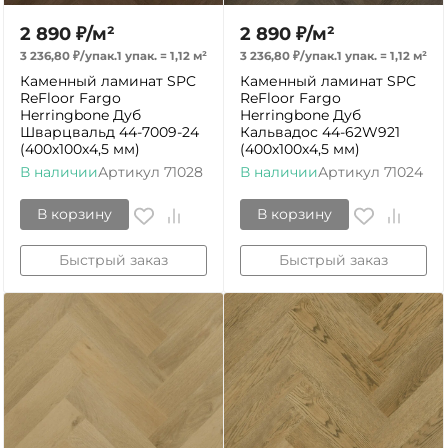
2 890
₽
/
м²
2 890
₽
/
м²
3 236,80
₽
/
упак.
1 упак.
=
1,12
м²
3 236,80
₽
/
упак.
1 упак.
=
1,12
м²
Каменный ламинат SPC
Каменный ламинат SPC
ReFloor Fargo
ReFloor Fargo
Herringbone Дуб
Herringbone Дуб
Шварцвальд 44-7009-24
Кальвадос 44-62W921
(400х100х4,5 мм)
(400х100х4,5 мм)
В наличии
Артикул
71028
В наличии
Артикул
71024
В корзину
В корзину
Быстрый заказ
Быстрый заказ