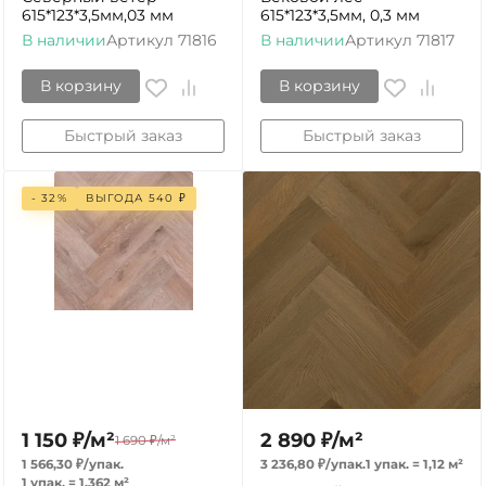
615*123*3,5мм,03 мм
615*123*3,5мм, 0,3 мм
В наличии
Артикул
71816
В наличии
Артикул
71817
В корзину
В корзину
Быстрый заказ
Быстрый заказ
- 32%
ВЫГОДА
540
₽
1 150
₽
/
м²
2 890
₽
/
м²
1 690
₽
/
м²
1 566,30
₽
/
упак.
3 236,80
₽
/
упак.
1 упак.
=
1,12
м²
1 упак.
=
1,362
м²