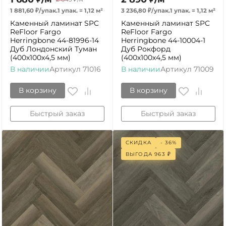
1 881,60
₽
/
упак.
1 упак.
=
1,12
м²
3 236,80
₽
/
упак.
1 упак.
=
1,12
м²
Каменный ламинат SPC
Каменный ламинат SPC
ReFloor Fargo
ReFloor Fargo
Herringbone 44-81996-14
Herringbone 44-10004-1
Дуб Лондонский Туман
Дуб Рокфорд
(400х100х4,5 мм)
(400х100х4,5 мм)
В наличии
Артикул
71016
В наличии
Артикул
71009
В корзину
В корзину
Быстрый заказ
Быстрый заказ
СКИДКА
- 36%
ВЫГОДА
963
₽