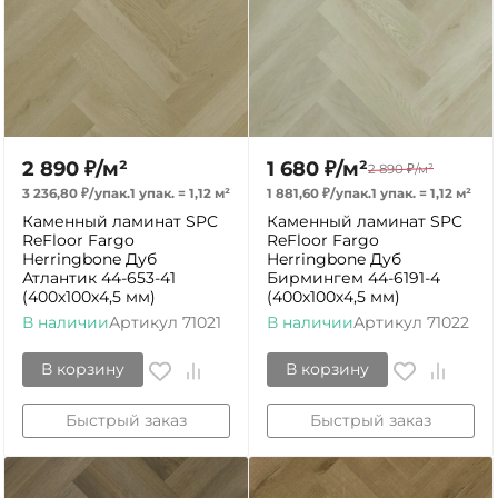
2 890
₽
/
м²
1 680
₽
/
м²
2 890
₽
/
м²
3 236,80
₽
/
упак.
1 упак.
=
1,12
м²
1 881,60
₽
/
упак.
1 упак.
=
1,12
м²
Каменный ламинат SPC
Каменный ламинат SPC
ReFloor Fargo
ReFloor Fargo
Herringbone Дуб
Herringbone Дуб
Атлантик 44-653-41
Бирмингем 44-6191-4
(400х100х4,5 мм)
(400х100х4,5 мм)
В наличии
Артикул
71021
В наличии
Артикул
71022
В корзину
В корзину
Быстрый заказ
Быстрый заказ