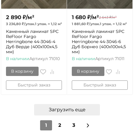
2 890
₽
/
м²
1 680
₽
/
м²
2 643
₽
/
м²
3 236,80
₽
/
упак.
1 упак.
=
1,12
м²
1 881,60
₽
/
упак.
1 упак.
=
1,12
м²
Каменный ламинат SPC
Каменный ламинат SPC
ReFloor Fargo
ReFloor Fargo
Herringbone 44-3046-4
Herringbone 44-3046-6
Дуб Верде (400х100х4,5
Дуб Борнео (400х100х4,5
мм)
мм)
В наличии
Артикул
71010
В наличии
Артикул
71011
В корзину
В корзину
Быстрый заказ
Быстрый заказ
Загрузить еще
1
2
3