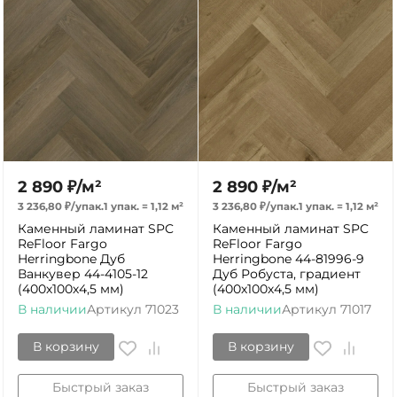
2 890
₽
/
м²
2 890
₽
/
м²
3 236,80
₽
/
упак.
1 упак.
=
1,12
м²
3 236,80
₽
/
упак.
1 упак.
=
1,12
м²
Каменный ламинат SPC
Каменный ламинат SPC
ReFloor Fargo
ReFloor Fargo
Herringbone Дуб
Herringbone 44-81996-9
Ванкувер 44-4105-12
Дуб Робуста, градиент
(400х100х4,5 мм)
(400х100х4,5 мм)
В наличии
Артикул
71023
В наличии
Артикул
71017
В корзину
В корзину
Быстрый заказ
Быстрый заказ