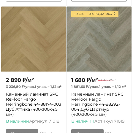
- 36%
ВЫГОДА
963
₽
2 890
₽
/
м²
1 680
₽
/
м²
2 643
₽
/
м²
3 236,80
₽
/
упак.
1 упак.
=
1,12
м²
1 881,60
₽
/
упак.
1 упак.
=
1,12
м²
Каменный ламинат SPC
Каменный ламинат SPC
ReFloor Fargo
ReFloor Fargo
Herringbone 44-88174-003
Herringbone 44-88292-
Дуб Аттика (400х100х4,5
004 Дуб Дартмур
мм)
(400х100х4,5 мм)
В наличии
Артикул
71018
В наличии
Артикул
71019