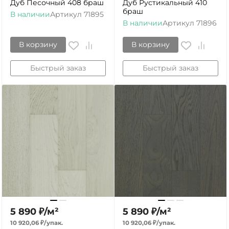
Дуб Песочный 408 браш
Дуб Рустикальный 410
браш
В наличии
Артикул
71895
В наличии
Артикул
71896
В корзину
В корзину
Быстрый заказ
Быстрый заказ
5 890
₽
/
м²
5 890
₽
/
м²
10 920,06
₽
/
упак.
10 920,06
₽
/
упак.