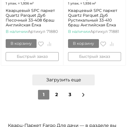
1 упак.
=
1,936
м²
1 упак.
=
1,936
м²
Кварцевый SPC паркет
Кварцевый SPC паркет
Quartz Parquet Дуб
Quartz Parquet Дуб
Песочный 33-408 браш
Рустикальный 33-410
Английская Ёлка
браш Английская Ёлка
В наличии
Артикул
71880
В наличии
Артикул
71881
В корзину
В корзину
Быстрый заказ
Быстрый заказ
Загрузить еще
1
2
3
Кварц-Паркет Fargo Для дачи — в разделе вы