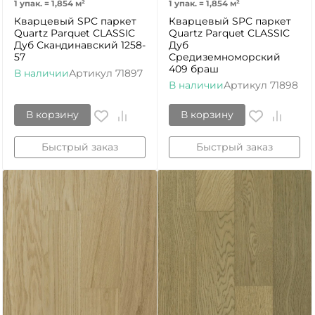
1 упак.
=
1,854
м²
1 упак.
=
1,854
м²
Кварцевый SPC паркет
Кварцевый SPC паркет
Quartz Parquet CLASSIC
Quartz Parquet CLASSIC
Дуб Скандинавский 1258-
Дуб
57
Средиземноморский
409 браш
В наличии
Артикул
71897
В наличии
Артикул
71898
В корзину
В корзину
Быстрый заказ
Быстрый заказ