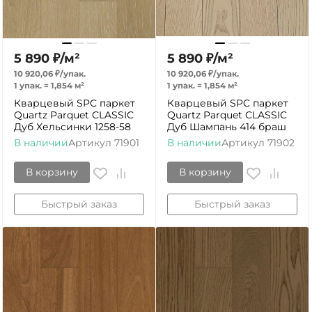
5 890
₽
/
м²
5 890
₽
/
м²
10 920,06
₽
/
упак.
10 920,06
₽
/
упак.
1 упак.
=
1,854
м²
1 упак.
=
1,854
м²
Кварцевый SPC паркет
Кварцевый SPC паркет
Quartz Parquet CLASSIC
Quartz Parquet CLASSIC
Дуб Хельсинки 1258-58
Дуб Шампань 414 браш
В наличии
Артикул
71901
В наличии
Артикул
71902
В корзину
В корзину
Быстрый заказ
Быстрый заказ