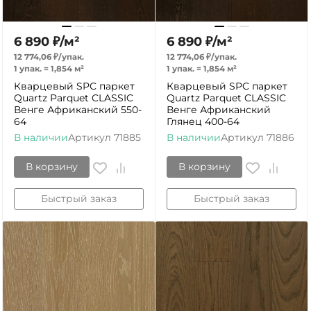
6 890
₽
/
м²
6 890
₽
/
м²
12 774,06
₽
/
упак.
12 774,06
₽
/
упак.
1 упак.
=
1,854
м²
1 упак.
=
1,854
м²
Кварцевый SPC паркет
Кварцевый SPC паркет
Quartz Parquet CLASSIC
Quartz Parquet CLASSIC
Венге Африканский 550-
Венге Африканский
64
Глянец 400-64
В наличии
Артикул
71885
В наличии
Артикул
71886
В корзину
В корзину
Быстрый заказ
Быстрый заказ