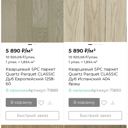
5 890
₽
/
м²
5 890
₽
/
м²
10 920,06
₽
/
упак.
10 920,06
₽
/
упак.
1 упак.
=
1,854
м²
1 упак.
=
1,854
м²
Кварцевый SPC паркет
Кварцевый SPC паркет
Quartz Parquet CLASSIC
Quartz Parquet CLASSIC
Дуб Европейский 1258-
Дуб Испанский 404
60
браш
В наличии
Артикул
71889
В наличии
Артикул
71890
В корзину
В корзину
Быстрый заказ
Быстрый заказ