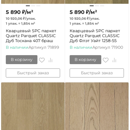
5 890
₽
/
м²
5 890
₽
/
м²
10 920,06
₽
/
упак.
10 920,06
₽
/
упак.
1 упак.
=
1,854
м²
1 упак.
=
1,854
м²
Кварцевый SPC паркет
Кварцевый SPC паркет
Quartz Parquet CLASSIC
Quartz Parquet CLASSIC
Дуб Тоскана 407 браш
Дуб Флэт Уайт 1258-55
В наличии
Артикул
71899
В наличии
Артикул
71900
В корзину
В корзину
Быстрый заказ
Быстрый заказ