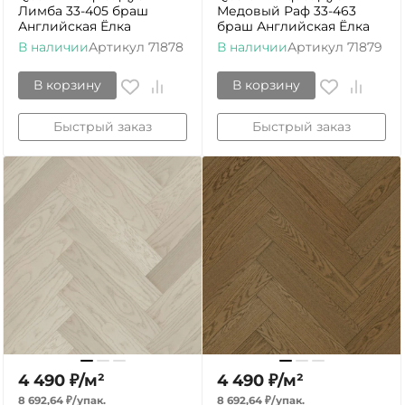
Лимба 33-405 браш
Медовый Раф 33-463
Английская Ёлка
браш Английская Ёлка
В наличии
Артикул
71878
В наличии
Артикул
71879
В корзину
В корзину
Быстрый заказ
Быстрый заказ
4 490
₽
/
м²
4 490
₽
/
м²
8 692,64
₽
/
упак.
8 692,64
₽
/
упак.