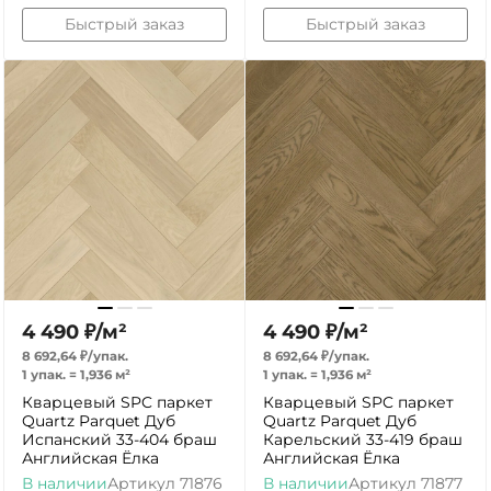
Быстрый заказ
Быстрый заказ
4 490
₽
/
м²
4 490
₽
/
м²
8 692,64
₽
/
упак.
8 692,64
₽
/
упак.
1 упак.
=
1,936
м²
1 упак.
=
1,936
м²
Кварцевый SPC паркет
Кварцевый SPC паркет
Quartz Parquet Дуб
Quartz Parquet Дуб
Испанский 33-404 браш
Карельский 33-419 браш
Английская Ёлка
Английская Ёлка
В наличии
Артикул
71876
В наличии
Артикул
71877