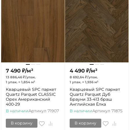
7 490
₽
/
м²
4 490
₽
/
м²
13 886,46
₽
/
упак.
8 692,64
₽
/
упак.
1 упак.
=
1,854
м²
1 упак.
=
1,936
м²
Кварцевый SPC паркет
Кварцевый SPC паркет
Quartz Parquet CLASSIC
Quartz Parquet Дуб
Орех Американский
Брауни 33-413 браш
400-29
Английская Ёлка
В наличии
Артикул
71907
В наличии
Артикул
71875
В корзину
В корзину