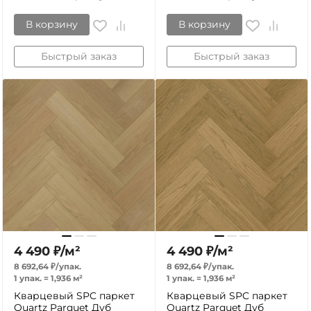
В корзину
В корзину
Быстрый заказ
Быстрый заказ
4 490
₽
/
м²
4 490
₽
/
м²
8 692,64
₽
/
упак.
8 692,64
₽
/
упак.
1 упак.
=
1,936
м²
1 упак.
=
1,936
м²
Кварцевый SPC паркет
Кварцевый SPC паркет
Quartz Parquet Дуб
Quartz Parquet Дуб