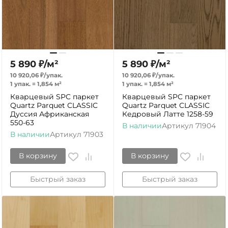
5 890
₽
/
м²
5 890
₽
/
м²
10 920,06
₽
/
упак.
10 920,06
₽
/
упак.
1 упак.
=
1,854
м²
1 упак.
=
1,854
м²
Кварцевый SPC паркет
Кварцевый SPC паркет
Quartz Parquet CLASSIC
Quartz Parquet CLASSIC
Дуссия Африканская
Кедровый Латте 1258-59
550-63
В наличии
Артикул
71904
В наличии
Артикул
71903
В корзину
В корзину
Быстрый заказ
Быстрый заказ