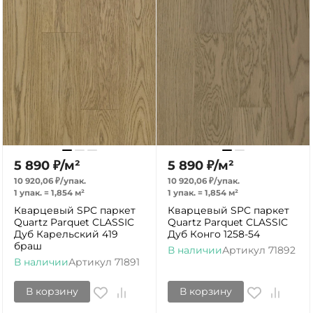
5 890
₽
/
м²
5 890
₽
/
м²
10 920,06
₽
/
упак.
10 920,06
₽
/
упак.
1 упак.
=
1,854
м²
1 упак.
=
1,854
м²
Кварцевый SPC паркет
Кварцевый SPC паркет
Quartz Parquet CLASSIC
Quartz Parquet CLASSIC
Дуб Карельский 419
Дуб Конго 1258-54
браш
В наличии
Артикул
71892
В наличии
Артикул
71891
В корзину
В корзину