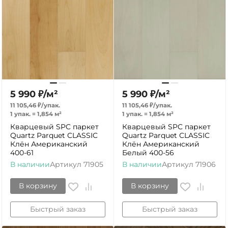
5 990
₽
/
м²
5 990
₽
/
м²
11 105,46
₽
/
упак.
11 105,46
₽
/
упак.
1 упак.
=
1,854
м²
1 упак.
=
1,854
м²
Кварцевый SPC паркет
Кварцевый SPC паркет
Quartz Parquet CLASSIC
Quartz Parquet CLASSIC
Клён Американский
Клён Американский
400-61
Белый 400-56
В наличии
Артикул
71905
В наличии
Артикул
71906
В корзину
В корзину
Быстрый заказ
Быстрый заказ