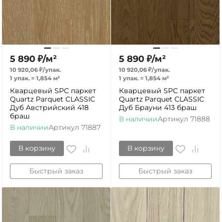
5 890
₽
/
м²
5 890
₽
/
м²
10 920,06
₽
/
упак.
10 920,06
₽
/
упак.
1 упак.
=
1,854
м²
1 упак.
=
1,854
м²
Кварцевый SPC паркет
Кварцевый SPC паркет
Quartz Parquet CLASSIC
Quartz Parquet CLASSIC
Дуб Австрийский 418
Дуб Брауни 413 браш
браш
В наличии
Артикул
71888
В наличии
Артикул
71887
В корзину
В корзину
Быстрый заказ
Быстрый заказ