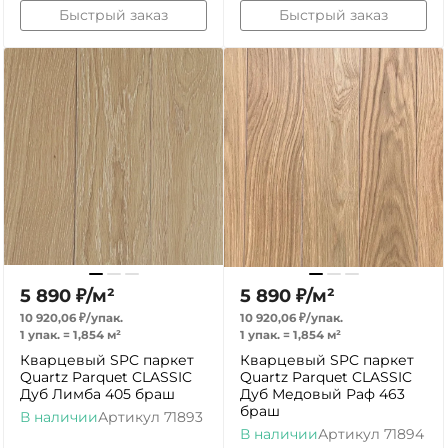
Быстрый заказ
Быстрый заказ
5 890
₽
/
м²
5 890
₽
/
м²
10 920,06
₽
/
упак.
10 920,06
₽
/
упак.
1 упак.
=
1,854
м²
1 упак.
=
1,854
м²
Кварцевый SPC паркет
Кварцевый SPC паркет
Quartz Parquet CLASSIC
Quartz Parquet CLASSIC
Дуб Лимба 405 браш
Дуб Медовый Раф 463
браш
В наличии
Артикул
71893
В наличии
Артикул
71894