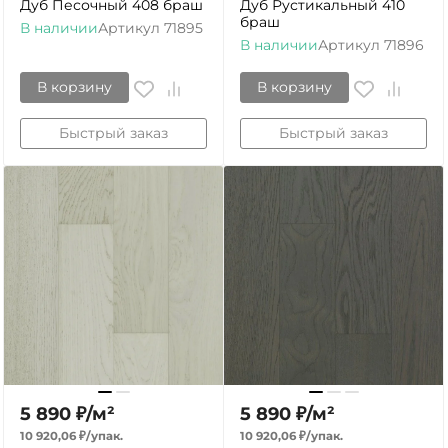
Дуб Песочный 408 браш
Дуб Рустикальный 410
браш
В наличии
Артикул
71895
В наличии
Артикул
71896
В корзину
В корзину
Быстрый заказ
Быстрый заказ
5 890
₽
/
м²
5 890
₽
/
м²
10 920,06
₽
/
упак.
10 920,06
₽
/
упак.