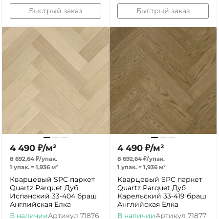
Быстрый заказ
Быстрый заказ
4 490
₽
/
м²
4 490
₽
/
м²
8 692,64
₽
/
упак.
8 692,64
₽
/
упак.
1 упак.
=
1,936
м²
1 упак.
=
1,936
м²
Кварцевый SPC паркет
Кварцевый SPC паркет
Quartz Parquet Дуб
Quartz Parquet Дуб
Испанский 33-404 браш
Карельский 33-419 браш
Английская Ёлка
Английская Ёлка
В наличии
Артикул
71876
В наличии
Артикул
71877