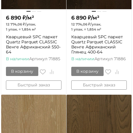
6 890
₽
/
м²
6 890
₽
/
м²
12 774,06
₽
/
упак.
12 774,06
₽
/
упак.
1 упак.
=
1,854
м²
1 упак.
=
1,854
м²
Кварцевый SPC паркет
Кварцевый SPC паркет
Quartz Parquet CLASSIC
Quartz Parquet CLASSIC
Венге Африканский 550-
Венге Африканский
64
Глянец 400-64
В наличии
Артикул
71885
В наличии
Артикул
71886
В корзину
В корзину
Быстрый заказ
Быстрый заказ