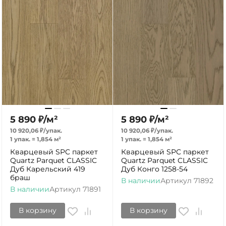
5 890
₽
/
м²
5 890
₽
/
м²
10 920,06
₽
/
упак.
10 920,06
₽
/
упак.
1 упак.
=
1,854
м²
1 упак.
=
1,854
м²
Кварцевый SPC паркет
Кварцевый SPC паркет
Quartz Parquet CLASSIC
Quartz Parquet CLASSIC
Дуб Карельский 419
Дуб Конго 1258-54
браш
В наличии
Артикул
71892
В наличии
Артикул
71891
В корзину
В корзину