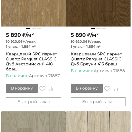
5 890
₽
/
м²
5 890
₽
/
м²
10 920,06
₽
/
упак.
10 920,06
₽
/
упак.
1 упак.
=
1,854
м²
1 упак.
=
1,854
м²
Кварцевый SPC паркет
Кварцевый SPC паркет
Quartz Parquet CLASSIC
Quartz Parquet CLASSIC
Дуб Австрийский 418
Дуб Брауни 413 браш
браш
В наличии
Артикул
71888
В наличии
Артикул
71887
В корзину
В корзину
Быстрый заказ
Быстрый заказ