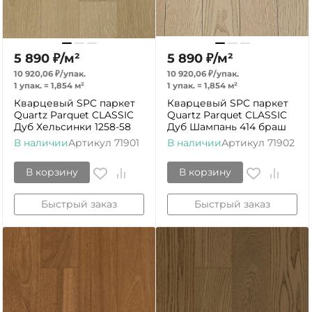
5 890
₽
/
м²
5 890
₽
/
м²
10 920,06
₽
/
упак.
10 920,06
₽
/
упак.
1 упак.
=
1,854
м²
1 упак.
=
1,854
м²
Кварцевый SPC паркет
Кварцевый SPC паркет
Quartz Parquet CLASSIC
Quartz Parquet CLASSIC
Дуб Хельсинки 1258-58
Дуб Шампань 414 браш
В наличии
Артикул
71901
В наличии
Артикул
71902
В корзину
В корзину
Быстрый заказ
Быстрый заказ