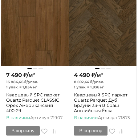
7 490
₽
/
м²
4 490
₽
/
м²
13 886,46
₽
/
упак.
8 692,64
₽
/
упак.
1 упак.
=
1,854
м²
1 упак.
=
1,936
м²
Кварцевый SPC паркет
Кварцевый SPC паркет
Quartz Parquet CLASSIC
Quartz Parquet Дуб
Орех Американский
Брауни 33-413 браш
400-29
Английская Ёлка
В наличии
Артикул
71907
В наличии
Артикул
71875
В корзину
В корзину