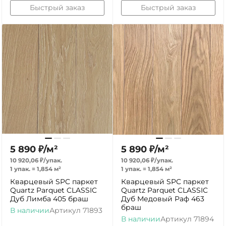
Быстрый заказ
Быстрый заказ
5 890
₽
/
м²
5 890
₽
/
м²
10 920,06
₽
/
упак.
10 920,06
₽
/
упак.
1 упак.
=
1,854
м²
1 упак.
=
1,854
м²
Кварцевый SPC паркет
Кварцевый SPC паркет
Quartz Parquet CLASSIC
Quartz Parquet CLASSIC
Дуб Лимба 405 браш
Дуб Медовый Раф 463
браш
В наличии
Артикул
71893
В наличии
Артикул
71894