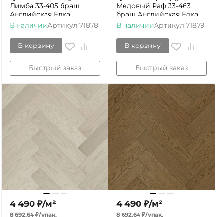
Лимба 33-405 браш
Медовый Раф 33-463
Английская Ёлка
браш Английская Ёлка
В наличии
Артикул
71878
В наличии
Артикул
71879
В корзину
В корзину
Быстрый заказ
Быстрый заказ
4 490
₽
/
м²
4 490
₽
/
м²
8 692,64
₽
/
упак.
8 692,64
₽
/
упак.