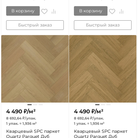
В корзину
В корзину
Быстрый заказ
Быстрый заказ
4 490
₽
/
м²
4 490
₽
/
м²
8 692,64
₽
/
упак.
8 692,64
₽
/
упак.
1 упак.
=
1,936
м²
1 упак.
=
1,936
м²
Кварцевый SPC паркет
Кварцевый SPC паркет
Quartz Parquet Дуб
Quartz Parquet Дуб