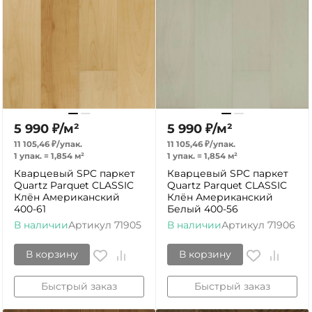
5 990
₽
/
м²
5 990
₽
/
м²
11 105,46
₽
/
упак.
11 105,46
₽
/
упак.
1 упак.
=
1,854
м²
1 упак.
=
1,854
м²
Кварцевый SPC паркет
Кварцевый SPC паркет
Quartz Parquet CLASSIC
Quartz Parquet CLASSIC
Клён Американский
Клён Американский
400-61
Белый 400-56
В наличии
Артикул
71905
В наличии
Артикул
71906
В корзину
В корзину
Быстрый заказ
Быстрый заказ