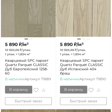
5 890
₽
/
м²
5 890
₽
/
м²
10 920,06
₽
/
упак.
10 920,06
₽
/
упак.
1 упак.
=
1,854
м²
1 упак.
=
1,854
м²
Кварцевый SPC паркет
Кварцевый SPC паркет
Quartz Parquet CLASSIC
Quartz Parquet CLASSIC
Дуб Европейский 1258-
Дуб Испанский 404
60
браш
В наличии
Артикул
71889
В наличии
Артикул
71890
В корзину
В корзину
Быстрый заказ
Быстрый заказ