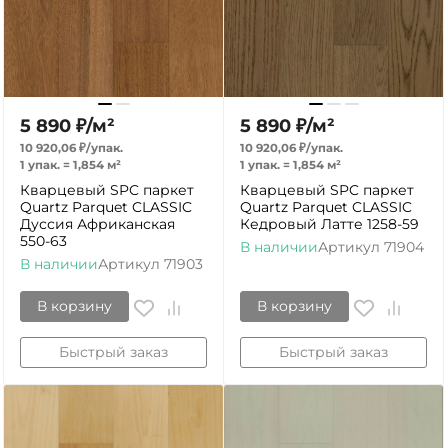
5 890
₽
/
м²
5 890
₽
/
м²
10 920,06
₽
/
упак.
10 920,06
₽
/
упак.
1 упак.
=
1,854
м²
1 упак.
=
1,854
м²
Кварцевый SPC паркет
Кварцевый SPC паркет
Quartz Parquet CLASSIC
Quartz Parquet CLASSIC
Дуссия Африканская
Кедровый Латте 1258-59
550-63
В наличии
Артикул
71904
В наличии
Артикул
71903
В корзину
В корзину
Быстрый заказ
Быстрый заказ