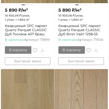
5 890
₽
/
м²
5 890
₽
/
м²
10 920,06
₽
/
упак.
10 920,06
₽
/
упак.
1 упак.
=
1,854
м²
1 упак.
=
1,854
м²
Кварцевый SPC паркет
Кварцевый SPC паркет
Quartz Parquet CLASSIC
Quartz Parquet CLASSIC
Дуб Тоскана 407 браш
Дуб Флэт Уайт 1258-55
В наличии
Артикул
71899
В наличии
Артикул
71900
В корзину
В корзину
Быстрый заказ
Быстрый заказ