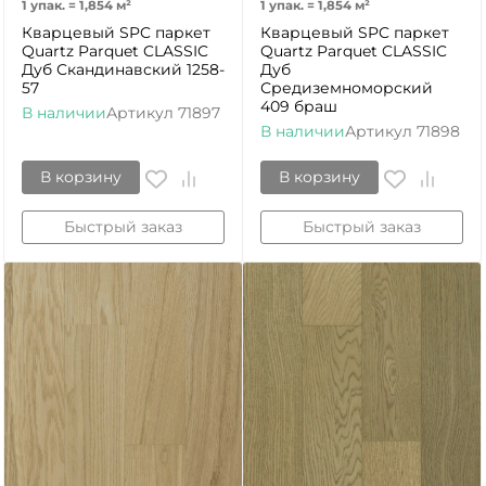
1 упак.
=
1,854
м²
1 упак.
=
1,854
м²
Кварцевый SPC паркет
Кварцевый SPC паркет
Quartz Parquet CLASSIC
Quartz Parquet CLASSIC
Дуб Скандинавский 1258-
Дуб
57
Средиземноморский
409 браш
В наличии
Артикул
71897
В наличии
Артикул
71898
В корзину
В корзину
Быстрый заказ
Быстрый заказ