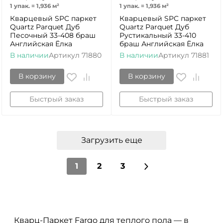
1 упак.
=
1,936
м²
1 упак.
=
1,936
м²
Кварцевый SPC паркет
Кварцевый SPC паркет
Quartz Parquet Дуб
Quartz Parquet Дуб
Песочный 33-408 браш
Рустикальный 33-410
Английская Ёлка
браш Английская Ёлка
В наличии
Артикул
71880
В наличии
Артикул
71881
В корзину
В корзину
Быстрый заказ
Быстрый заказ
Загрузить еще
1
2
3
Кварц-Паркет Fargo для теплого пола — в