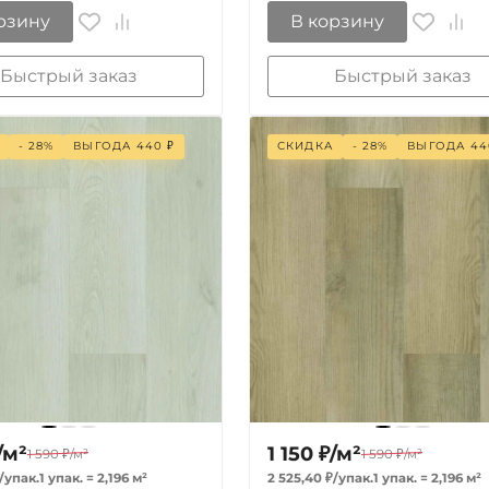
рзину
В корзину
Быстрый заказ
Быстрый заказ
- 28%
ВЫГОДА
440
₽
СКИДКА
- 28%
ВЫГОДА
44
/
м²
1 150
₽
/
м²
1 590
₽
/
м²
1 590
₽
/
м²
/
упак.
1 упак.
=
2,196
м²
2 525,40
₽
/
упак.
1 упак.
=
2,196
м²