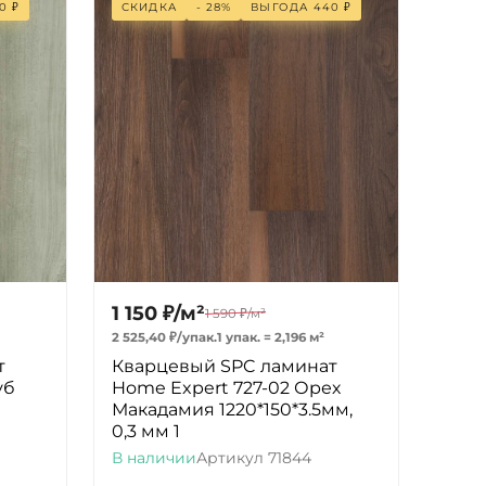
0
₽
СКИДКА
- 28%
ВЫГОДА
440
₽
1 150
₽
/
м²
1 590
₽
/
м²
2 525,40
₽
/
упак.
1 упак.
=
2,196
м²
т
Кварцевый SPC ламинат
уб
Home Expert 727-02 Орех
Макадамия 1220*150*3.5мм,
0,3 мм 1
В наличии
Артикул
71844