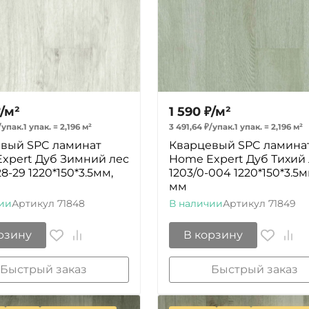
/
м²
1 590
₽
/
м²
/
упак.
1 упак.
=
2,196
м²
3 491,64
₽
/
упак.
1 упак.
=
2,196
м²
вый SPC ламинат
Кварцевый SPC ламина
xpert Дуб Зимний лес
Home Expert Дуб Тихий
28-29 1220*150*3.5мм,
1203/0-004 1220*150*3.5м
мм
ии
Артикул
71848
В наличии
Артикул
71849
рзину
В корзину
Быстрый заказ
Быстрый заказ