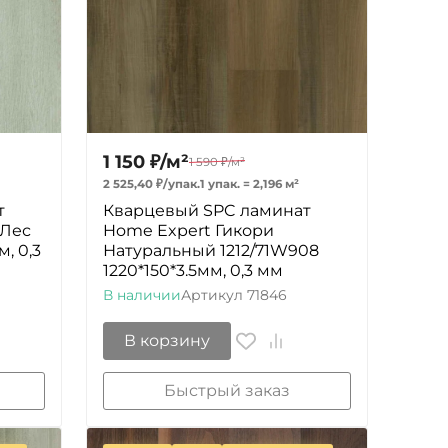
1 150
₽
/
м²
1 590
₽
/
м²
2 525,40
₽
/
упак.
1 упак.
=
2,196
м²
т
Кварцевый SPC ламинат
 Лес
Home Expert Гикори
м, 0,3
Натуральный 1212/71W908
1220*150*3.5мм, 0,3 мм
В наличии
Артикул
71846
В корзину
Быстрый заказ