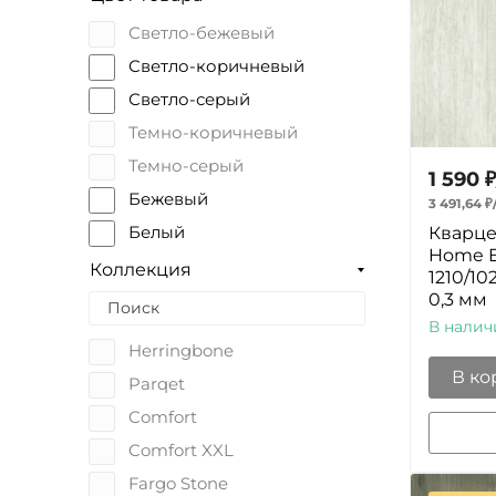
Светло-бежевый
Светло-коричневый
Светло-серый
Темно-коричневый
Темно-серый
1 590
₽
Бежевый
3 491,64
₽
Кварце
Белый
Home E
Зеленый
Коллекция
1210/10
0,3 мм
Коричневый
В налич
Светлый
Herringbone
Серый
В ко
Parqet
Темный
Comfort
Черный
Comfort XXL
Светло-зеленый
Fargo Stone