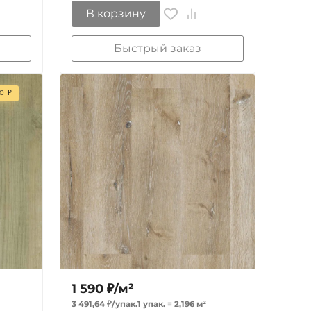
В корзину
Быстрый заказ
0
₽
1 590
₽
/
м²
3 491,64
₽
/
упак.
1 упак.
=
2,196
м²