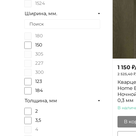
1524
400
Ширина, мм.
180
150
305
227
1 150
₽
300
2 525,40
₽
123
Кварце
Home E
184
Ночной 
182
0,3 мм
Толщина, мм
В налич
100
2
3,5
В ко
4