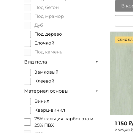
для ванной
В ко
Под бетон
Для стен
Под мрамор
для пола
Дуб
Для дома
Под дерево
Для ресторана
СКИДКА
Елочкой
Под камень
Под плитку
Вид пола
Замковый
Клеевой
Материал основы
Винил
Кварц-винил
75% кальция карбоната и
1 150
₽
25% ПВХ
2 525,40
₽