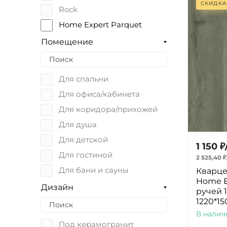
Оливковый
СКИДКА
Rock
Home Expert Parquet
Home Expert Natural
Помещение
HOME Tile
Bevel
Для спальни
Для офиса/кабинета
Для коридора/прихожей
Для душа
Для детской
1 150
₽
Для гостиной
2 525,40
₽
Для бани и сауны
Кварце
Home E
Для балкона
Дизайн
ручей 
Для дачи
1220*15
В налич
Для кухни
Под керамогранит