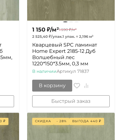
1 150
₽
/
м²
1 590
₽
/
м²
2 525,40
₽
/
упак.
1 упак.
=
2,196
м²
т
Кварцевый SPC ламинат
б
Home Expert 2185-12 Дуб
.5мм,
Волшебный лес
1220*150*3.5мм, 0,3 мм
В наличии
Артикул
71837
В корзину
Быстрый заказ
0
₽
СКИДКА
- 28%
ВЫГОДА
440
₽