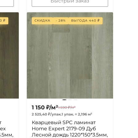
Быстрый заказ
0
₽
СКИДКА
- 28%
ВЫГОДА
440
₽
1 150
₽
/
м²
1 590
₽
/
м²
2 525,40
₽
/
упак.
1 упак.
=
2,196
м²
т
Кварцевый SPC ламинат
ех
Home Expert 2179-09 Дуб
.5мм,
Лесной дождь 1220*150*3.5мм,