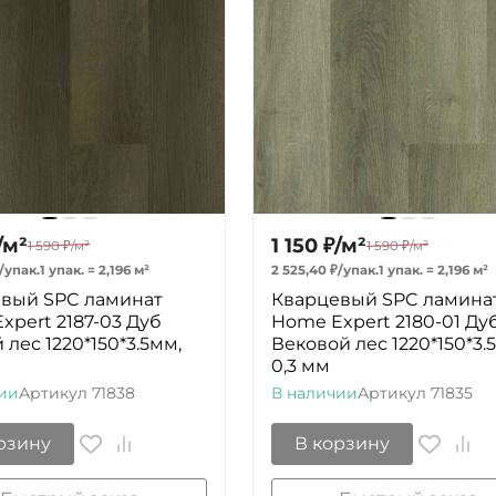
/
м²
1 150
₽
/
м²
1 590
₽
/
м²
1 590
₽
/
м²
/
упак.
1 упак.
=
2,196
м²
2 525,40
₽
/
упак.
1 упак.
=
2,196
м²
вый SPC ламинат
Кварцевый SPC ламина
xpert 2187-03 Дуб
Home Expert 2180-01 Ду
лес 1220*150*3.5мм,
Вековой лес 1220*150*3.
0,3 мм
ии
Артикул
71838
В наличии
Артикул
71835
рзину
В корзину