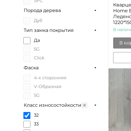
SPC
Кварце
Порода дерева
Home E
Ледяно
Дуб
1220*15
В налич
Тип замка покрытия
Да
В ко
5G
Click
Фаска
4-х сторонняя
V-Образная
5G
Класс износостойкости
32
33