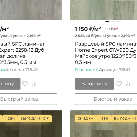
/
м²
1 150
₽
/
м²
1 590
₽
/
м²
/
упак.
1 упак.
=
2,196
м²
2 525,40
₽
/
упак.
1 упак.
=
2,196
м²
вый SPC ламинат
Кварцевый SPC ламина
xpert 2258-12 Дуб
Home Expert 61W930 Ду
ая долина
Майское утро 1220*150*3
0*3.5мм, 0,3 мм
0,3 мм
ии
Артикул
71840
В наличии
Артикул
71841
рзину
В корзину
Быстрый заказ
Быстрый заказ
- 28%
ВЫГОДА
440
₽
СКИДКА
- 28%
ВЫГОДА
44