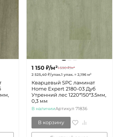
1 150
₽
/
м²
1 590
₽
/
м²
2 525,40
₽
/
упак.
1 упак.
=
2,196
м²
т
Кварцевый SPC ламинат
б
Home Expert 2180-03 Дуб
5мм,
Утренний лес 1220*150*3.5мм,
0,3 мм
В наличии
Артикул
71836
В корзину