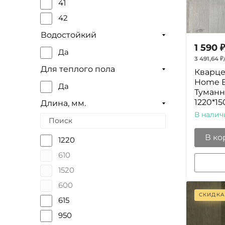
41
42
Водостойкий
1 590
₽
Да
3 491,64
₽
Для теплого пола
Кварце
Home E
Да
Туманн
1220*15
Длина, мм.
В налич
В ко
1220
610
1520
600
СКИДКА
615
950