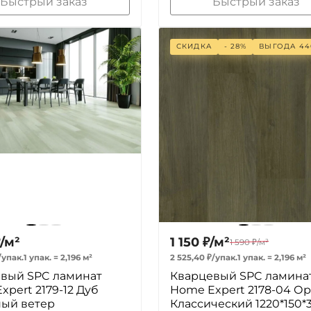
Быстрый заказ
Быстрый заказ
СКИДКА
- 28%
ВЫГОДА
44
/
м²
1 150
₽
/
м²
1 590
₽
/
м²
/
упак.
1 упак.
=
2,196
м²
2 525,40
₽
/
упак.
1 упак.
=
2,196
м²
вый SPC ламинат
Кварцевый SPC ламина
xpert 2179-12 Дуб
Home Expert 2178-04 Ор
ый ветер
Классический 1220*150*3