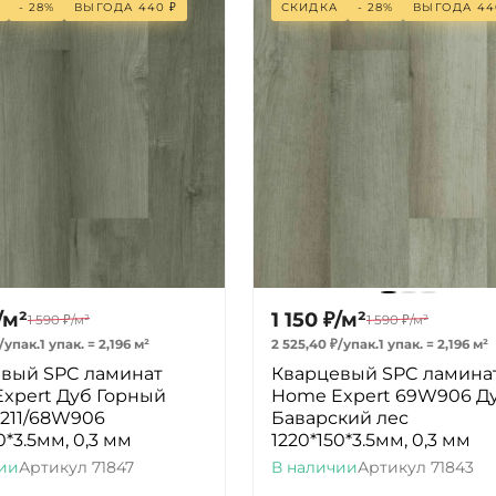
- 28%
ВЫГОДА
440
₽
СКИДКА
- 28%
ВЫГОДА
44
/
м²
1 150
₽
/
м²
1 590
₽
/
м²
1 590
₽
/
м²
/
упак.
1 упак.
=
2,196
м²
2 525,40
₽
/
упак.
1 упак.
=
2,196
м²
вый SPC ламинат
Кварцевый SPC ламина
xpert Дуб Горный
Home Expert 69W906 Д
1211/68W906
Баварский лес
0*3.5мм, 0,3 мм
1220*150*3.5мм, 0,3 мм
ии
Артикул
71847
В наличии
Артикул
71843