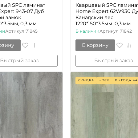
вый SPC ламинат
Кварцевый SPC ламина
xpert 943-07 Дуб
Home Expert 62W930 Д
й замок
Канадский лес
0*3.5мм, 0,3 мм
1220*150*3.5мм, 0,3 мм
ии
Артикул
71845
В наличии
Артикул
71842
рзину
В корзину
Быстрый заказ
Быстрый заказ
СКИДКА
- 28%
ВЫГОДА
44