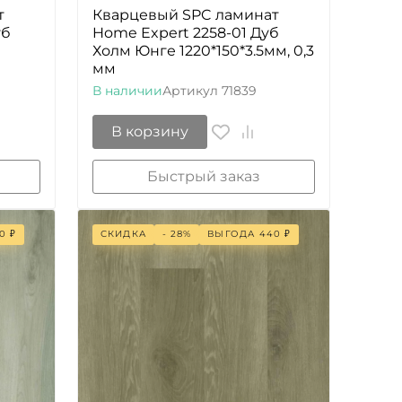
т
Кварцевый SPC ламинат
уб
Home Expert 2258-01 Дуб
Холм Юнге 1220*150*3.5мм, 0,3
мм
В наличии
Артикул
71839
В корзину
Быстрый заказ
0
₽
СКИДКА
- 28%
ВЫГОДА
440
₽