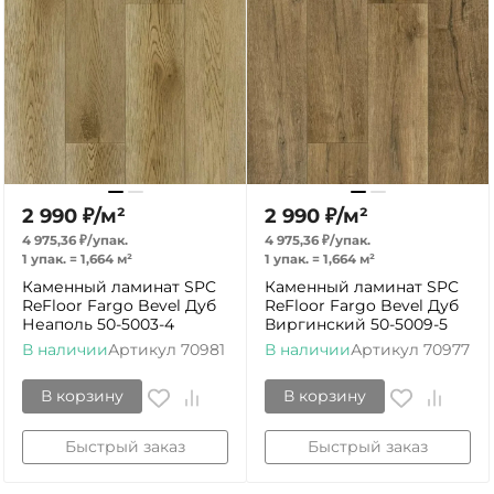
2 990
₽
/
м²
2 990
₽
/
м²
4 975,36
₽
/
упак.
4 975,36
₽
/
упак.
1 упак.
=
1,664
м²
1 упак.
=
1,664
м²
Каменный ламинат SPC
Каменный ламинат SPC
ReFloor Fargo Bevel Дуб
ReFloor Fargo Bevel Дуб
Неаполь 50-5003-4
Виргинский 50-5009-5
В наличии
Артикул
70981
В наличии
Артикул
70977
В корзину
В корзину
Быстрый заказ
Быстрый заказ