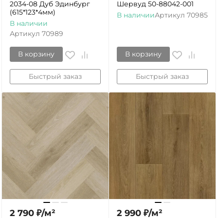
2034-08 Дуб Эдинбург
Шервуд 50-88042-001
(615*123*4мм)
В наличии
Артикул
70985
В наличии
Артикул
70989
В корзину
В корзину
Быстрый заказ
Быстрый заказ
2 790
₽
/
м²
2 990
₽
/
м²