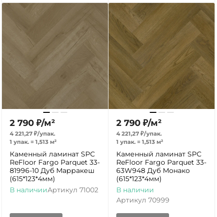
2 790
₽
/
м²
2 790
₽
/
м²
4 221,27
₽
/
упак.
4 221,27
₽
/
упак.
1 упак.
=
1,513
м²
1 упак.
=
1,513
м²
Каменный ламинат SPC
Каменный ламинат SPC
ReFloor Fargo Parquet 33-
ReFloor Fargo Parquet 33-
81996-10 Дуб Марракеш
63W948 Дуб Монако
(615*123*4мм)
(615*123*4мм)
В наличии
Артикул
71002
В наличии
Артикул
70999