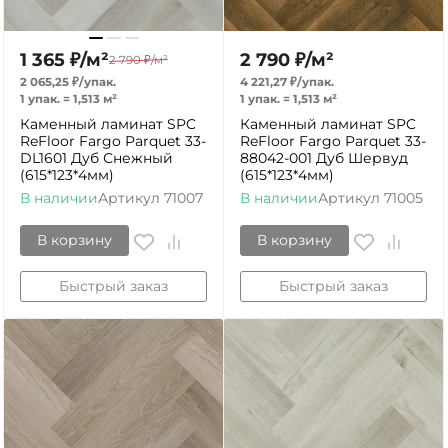
1 365
₽
/
м²
2 790
₽
/
м²
2 790
₽
/
м²
2 065,25
₽
/
упак.
4 221,27
₽
/
упак.
1 упак.
=
1,513
м²
1 упак.
=
1,513
м²
Каменный ламинат SPC
Каменный ламинат SPC
ReFloor Fargo Parquet 33-
ReFloor Fargo Parquet 33-
DL1601 Дуб Снежный
88042-001 Дуб Шервуд
(615*123*4мм)
(615*123*4мм)
В наличии
Артикул
71007
В наличии
Артикул
71005
В корзину
В корзину
Быстрый заказ
Быстрый заказ