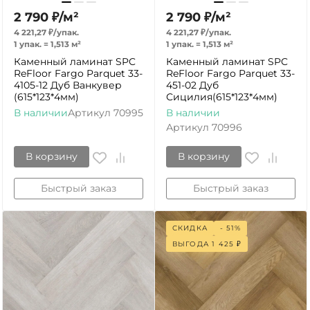
2 790
₽
/
м²
2 790
₽
/
м²
4 221,27
₽
/
упак.
4 221,27
₽
/
упак.
1 упак.
=
1,513
м²
1 упак.
=
1,513
м²
Каменный ламинат SPC
Каменный ламинат SPC
ReFloor Fargo Parquet 33-
ReFloor Fargo Parquet 33-
4105-12 Дуб Ванкувер
451-02 Дуб
(615*123*4мм)
Сицилия(615*123*4мм)
В наличии
Артикул
70995
В наличии
Артикул
70996
В корзину
В корзину
Быстрый заказ
Быстрый заказ
СКИДКА
- 51%
ВЫГОДА
1 425
₽