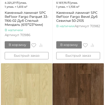
4 221,27
₽
/
упак.
5 157,75
₽
/
упак.
1 упак.
=
1,513
м²
1 упак.
=
1,725
м²
Каменный ламинат SPC
Каменный ламинат SPC
ReFloor Fargo Parquet 33-
ReFloor Fargo Bevel Дуб
1166-02 Дуб Спелый
Севилья 50-2105
Миндаль (615*123*4мм)
В наличии
Артикул
70982
В наличии
Артикул
70986
В корзину
В корзину
Быстрый заказ
Быстрый заказ