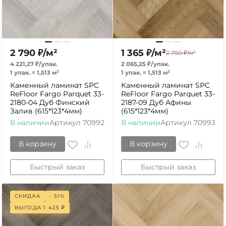
2 790
₽
/
м²
1 365
₽
/
м²
2 790
₽
/
м²
4 221,27
₽
/
упак.
2 065,25
₽
/
упак.
1 упак.
=
1,513
м²
1 упак.
=
1,513
м²
Каменный ламинат SPC
Каменный ламинат SPC
ReFloor Fargo Parquet 33-
ReFloor Fargo Parquet 33-
2180-04 Дуб Финский
2187-09 Дуб Афины
Залив (615*123*4мм)
(615*123*4мм)
В наличии
Артикул
70992
В наличии
Артикул
70993
В корзину
В корзину
Быстрый заказ
Быстрый заказ
СКИДКА
- 51%
ВЫГОДА
1 425
₽