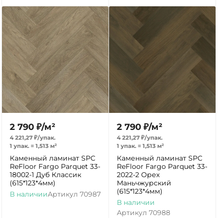
2 790
₽
/
м²
2 790
₽
/
м²
4 221,27
₽
/
упак.
4 221,27
₽
/
упак.
1 упак.
=
1,513
м²
1 упак.
=
1,513
м²
Каменный ламинат SPC
Каменный ламинат SPC
ReFloor Fargo Parquet 33-
ReFloor Fargo Parquet 33-
18002-1 Дуб Классик
2022-2 Орех
(615*123*4мм)
Маньчжурский
(615*123*4мм)
В наличии
Артикул
70987
В наличии
Артикул
70988