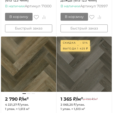
(615*123*4мм)
дождь (615*123*4мм)
В наличии
Артикул
71000
В наличии
Артикул
70997
В корзину
В корзину
Быстрый заказ
Быстрый заказ
СКИДКА
- 51%
ВЫГОДА
1 425
₽
2 790
₽
/
м²
1 365
₽
/
м²
2 790
₽
/
м²
4 221,27
₽
/
упак.
2 065,25
₽
/
упак.
1 упак.
=
1,513
м²
1 упак.
=
1,513
м²