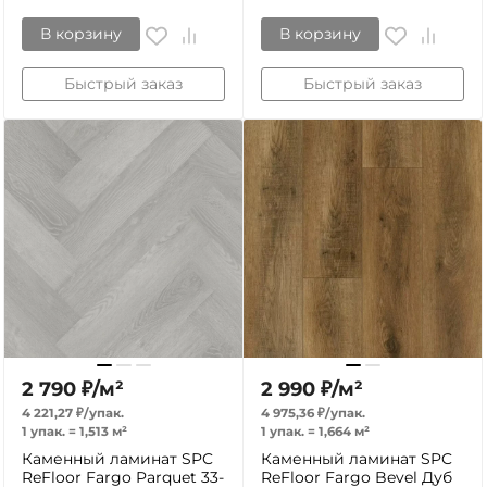
В корзину
В корзину
Быстрый заказ
Быстрый заказ
2 790
₽
/
м²
2 990
₽
/
м²
4 221,27
₽
/
упак.
4 975,36
₽
/
упак.
1 упак.
=
1,513
м²
1 упак.
=
1,664
м²
Каменный ламинат SPC
Каменный ламинат SPC
ReFloor Fargo Parquet 33-
ReFloor Fargo Bevel Дуб