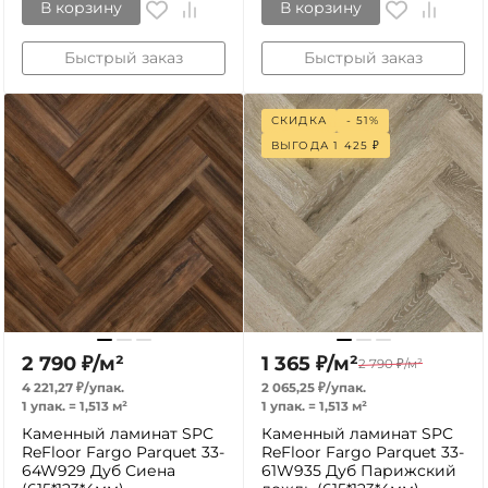
В корзину
В корзину
Быстрый заказ
Быстрый заказ
СКИДКА
- 51%
ВЫГОДА
1 425
₽
2 790
₽
/
м²
1 365
₽
/
м²
2 790
₽
/
м²
4 221,27
₽
/
упак.
2 065,25
₽
/
упак.
1 упак.
=
1,513
м²
1 упак.
=
1,513
м²
Каменный ламинат SPC
Каменный ламинат SPC
ReFloor Fargo Parquet 33-
ReFloor Fargo Parquet 33-
64W929 Дуб Сиена
61W935 Дуб Парижский