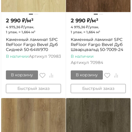
2 990
₽
/
м²
2 990
₽
/
м²
4 975,36
₽
/
упак.
4 975,36
₽
/
упак.
1 упак.
=
1,664
м²
1 упак.
=
1,664
м²
Каменный ламинат SPC
Каменный ламинат SPC
ReFloor Fargo Bevel Дуб
ReFloor Fargo Bevel Дуб
Сидней 50-64W970
Шварцвальд 50-7009-24
В наличии
Артикул
70983
В наличии
Артикул
70984
В корзину
В корзину
Быстрый заказ
Быстрый заказ