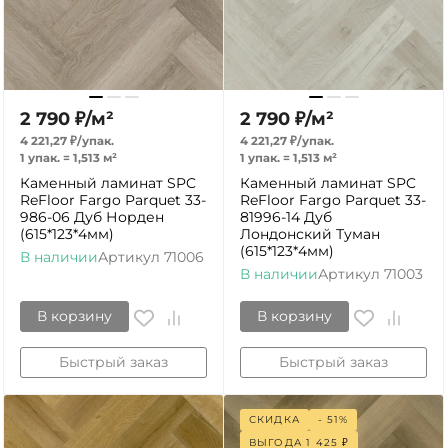
2 790
₽
/
м²
2 790
₽
/
м²
4 221,27
₽
/
упак.
4 221,27
₽
/
упак.
1 упак.
=
1,513
м²
1 упак.
=
1,513
м²
Каменный ламинат SPC
Каменный ламинат SPC
ReFloor Fargo Parquet 33-
ReFloor Fargo Parquet 33-
986-06 Дуб Норден
81996-14 Дуб
(615*123*4мм)
Лондонский Туман
(615*123*4мм)
В наличии
Артикул
71006
В наличии
Артикул
71003
В корзину
В корзину
Быстрый заказ
Быстрый заказ
СКИДКА
- 51%
ВЫГОДА
1 425
₽