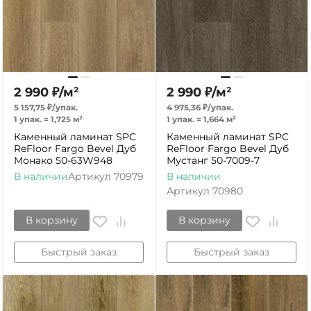
2 990
₽
/
м²
2 990
₽
/
м²
5 157,75
₽
/
упак.
4 975,36
₽
/
упак.
1 упак.
=
1,725
м²
1 упак.
=
1,664
м²
Каменный ламинат SPC
Каменный ламинат SPC
ReFloor Fargo Bevel Дуб
ReFloor Fargo Bevel Дуб
Монако 50-63W948
Мустанг 50-7009-7
В наличии
Артикул
70979
В наличии
Артикул
70980
В корзину
В корзину
Быстрый заказ
Быстрый заказ