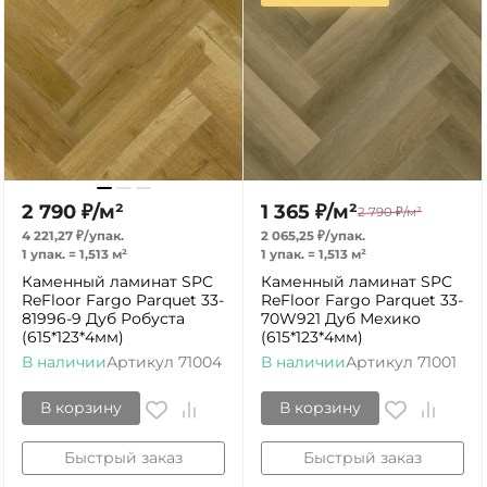
2 790
₽
/
м²
1 365
₽
/
м²
2 790
₽
/
м²
4 221,27
₽
/
упак.
2 065,25
₽
/
упак.
1 упак.
=
1,513
м²
1 упак.
=
1,513
м²
Каменный ламинат SPC
Каменный ламинат SPC
ReFloor Fargo Parquet 33-
ReFloor Fargo Parquet 33-
81996-9 Дуб Робуста
70W921 Дуб Мехико
(615*123*4мм)
(615*123*4мм)
В наличии
Артикул
71004
В наличии
Артикул
71001
В корзину
В корзину
Быстрый заказ
Быстрый заказ