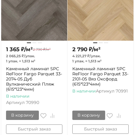
1 365
₽
/
м²
2 790
₽
/
м²
2 790
₽
/
м²
2 065,25
₽
/
упак.
4 221,27
₽
/
упак.
1 упак.
=
1,513
м²
1 упак.
=
1,513
м²
Каменный ламинат SPC
Каменный ламинат SPC
ReFloor Fargo Parquet 33-
ReFloor Fargo Parquet 33-
2074-05 Дуб
2101-05 Вяз Оксфорд
Вулканический Пляж
(615*123*4мм)
(615*123*4мм)
В наличии
Артикул
70991
В наличии
Артикул
70990
В корзину
В корзину
Быстрый заказ
Быстрый заказ