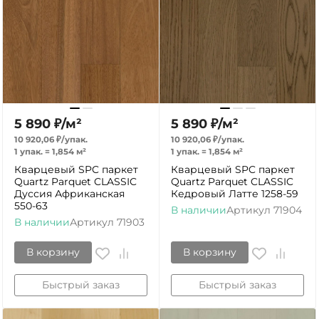
5 890
₽
/
м²
5 890
₽
/
м²
10 920,06
₽
/
упак.
10 920,06
₽
/
упак.
1 упак.
=
1,854
м²
1 упак.
=
1,854
м²
Кварцевый SPC паркет
Кварцевый SPC паркет
Quartz Parquet CLASSIC
Quartz Parquet CLASSIC
Дуссия Африканская
Кедровый Латте 1258-59
550-63
В наличии
Артикул
71904
В наличии
Артикул
71903
В корзину
В корзину
Быстрый заказ
Быстрый заказ