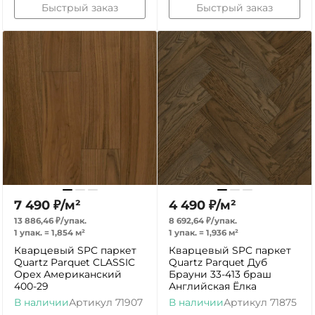
Быстрый заказ
Быстрый заказ
7 490
₽
/
м²
4 490
₽
/
м²
13 886,46
₽
/
упак.
8 692,64
₽
/
упак.
1 упак.
=
1,854
м²
1 упак.
=
1,936
м²
Кварцевый SPC паркет
Кварцевый SPC паркет
Quartz Parquet CLASSIC
Quartz Parquet Дуб
Орех Американский
Брауни 33-413 браш
400-29
Английская Ёлка
В наличии
Артикул
71907
В наличии
Артикул
71875