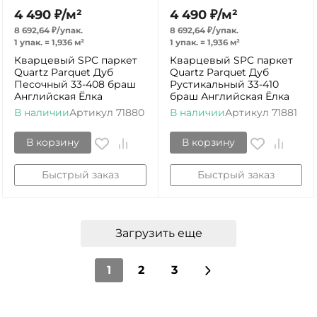
4 490
₽
/
м²
4 490
₽
/
м²
8 692,64
₽
/
упак.
8 692,64
₽
/
упак.
1 упак.
=
1,936
м²
1 упак.
=
1,936
м²
Кварцевый SPC паркет
Кварцевый SPC паркет
Quartz Parquet Дуб
Quartz Parquet Дуб
Песочный 33-408 браш
Рустикальный 33-410
Английская Ёлка
браш Английская Ёлка
В наличии
Артикул
71880
В наличии
Артикул
71881
В корзину
В корзину
Быстрый заказ
Быстрый заказ
Загрузить еще
1
2
3