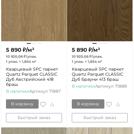
5 890
₽
/
м²
5 890
₽
/
м²
10 920,06
₽
/
упак.
10 920,06
₽
/
упак.
1 упак.
=
1,854
м²
1 упак.
=
1,854
м²
Кварцевый SPC паркет
Кварцевый SPC паркет
Quartz Parquet CLASSIC
Quartz Parquet CLASSIC
Дуб Австрийский 418
Дуб Брауни 413 браш
браш
В наличии
Артикул
71888
В наличии
Артикул
71887
В корзину
В корзину
Быстрый заказ
Быстрый заказ