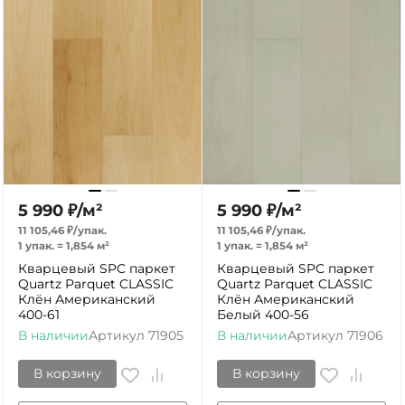
5 990
₽
/
м²
5 990
₽
/
м²
11 105,46
₽
/
упак.
11 105,46
₽
/
упак.
1 упак.
=
1,854
м²
1 упак.
=
1,854
м²
Кварцевый SPC паркет
Кварцевый SPC паркет
Quartz Parquet CLASSIC
Quartz Parquet CLASSIC
Клён Американский
Клён Американский
400-61
Белый 400-56
В наличии
Артикул
71905
В наличии
Артикул
71906
В корзину
В корзину