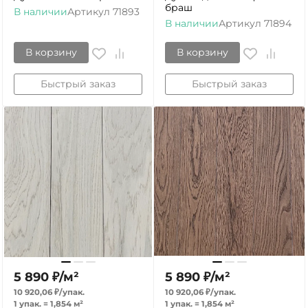
браш
В наличии
Артикул
71893
В наличии
Артикул
71894
В корзину
В корзину
Быстрый заказ
Быстрый заказ
5 890
₽
/
м²
5 890
₽
/
м²
10 920,06
₽
/
упак.
10 920,06
₽
/
упак.
1 упак.
=
1,854
м²
1 упак.
=
1,854
м²