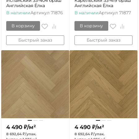
Испанский 33-404 браш
Карельский 33-419 браш
Английская Ёлка
Английская Ёлка
В наличии
Артикул
71876
В наличии
Артикул
71877
В корзину
В корзину
Быстрый заказ
Быстрый заказ
4 490
₽
/
м²
4 490
₽
/
м²
8 692,64
₽
/
упак.
8 692,64
₽
/
упак.