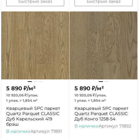
Быстрый заказ
Быстрый заказ
5 890
₽
/
м²
5 890
₽
/
м²
10 920,06
₽
/
упак.
10 920,06
₽
/
упак.
1 упак.
=
1,854
м²
1 упак.
=
1,854
м²
Кварцевый SPC паркет
Кварцевый SPC паркет
Quartz Parquet CLASSIC
Quartz Parquet CLASSIC
Дуб Карельский 419
Дуб Конго 1258-54
браш
В наличии
Артикул
71892
В наличии
Артикул
71891