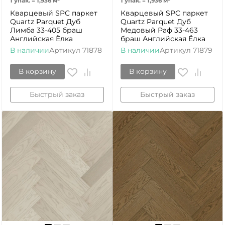
1 упак.
=
1,936
м²
1 упак.
=
1,936
м²
Кварцевый SPC паркет
Кварцевый SPC паркет
Quartz Parquet Дуб
Quartz Parquet Дуб
Лимба 33-405 браш
Медовый Раф 33-463
Английская Ёлка
браш Английская Ёлка
В наличии
Артикул
71878
В наличии
Артикул
71879
В корзину
В корзину
Быстрый заказ
Быстрый заказ