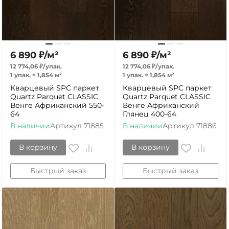
6 890
₽
/
м²
6 890
₽
/
м²
12 774,06
₽
/
упак.
12 774,06
₽
/
упак.
1 упак.
=
1,854
м²
1 упак.
=
1,854
м²
Кварцевый SPC паркет
Кварцевый SPC паркет
Quartz Parquet CLASSIC
Quartz Parquet CLASSIC
Венге Африканский 550-
Венге Африканский
64
Глянец 400-64
В наличии
Артикул
71885
В наличии
Артикул
71886
В корзину
В корзину
Быстрый заказ
Быстрый заказ