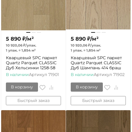
5 890
₽
/
м²
5 890
₽
/
м²
10 920,06
₽
/
упак.
10 920,06
₽
/
упак.
1 упак.
=
1,854
м²
1 упак.
=
1,854
м²
Кварцевый SPC паркет
Кварцевый SPC паркет
Quartz Parquet CLASSIC
Quartz Parquet CLASSIC
Дуб Хельсинки 1258-58
Дуб Шампань 414 браш
В наличии
Артикул
71901
В наличии
Артикул
71902
В корзину
В корзину
Быстрый заказ
Быстрый заказ