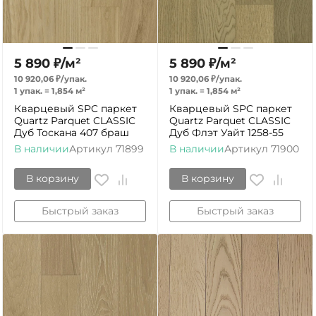
5 890
₽
/
м²
5 890
₽
/
м²
10 920,06
₽
/
упак.
10 920,06
₽
/
упак.
1 упак.
=
1,854
м²
1 упак.
=
1,854
м²
Кварцевый SPC паркет
Кварцевый SPC паркет
Quartz Parquet CLASSIC
Quartz Parquet CLASSIC
Дуб Тоскана 407 браш
Дуб Флэт Уайт 1258-55
В наличии
Артикул
71899
В наличии
Артикул
71900
В корзину
В корзину
Быстрый заказ
Быстрый заказ