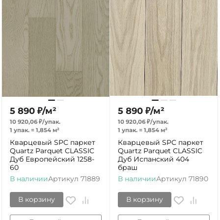
5 890
₽
/
м²
5 890
₽
/
м²
10 920,06
₽
/
упак.
10 920,06
₽
/
упак.
1 упак.
=
1,854
м²
1 упак.
=
1,854
м²
Кварцевый SPC паркет
Кварцевый SPC паркет
Quartz Parquet CLASSIC
Quartz Parquet CLASSIC
Дуб Европейский 1258-
Дуб Испанский 404
60
браш
В наличии
Артикул
71889
В наличии
Артикул
71890
В корзину
В корзину