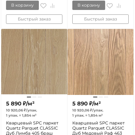
В корзину
В корзину
Быстрый заказ
Быстрый заказ
5 890
₽
/
м²
5 890
₽
/
м²
10 920,06
₽
/
упак.
10 920,06
₽
/
упак.
1 упак.
=
1,854
м²
1 упак.
=
1,854
м²
Кварцевый SPC паркет
Кварцевый SPC паркет
Quartz Parquet CLASSIC
Quartz Parquet CLASSIC
Дуб Лимба 405 браш
Дуб Медовый Раф 463