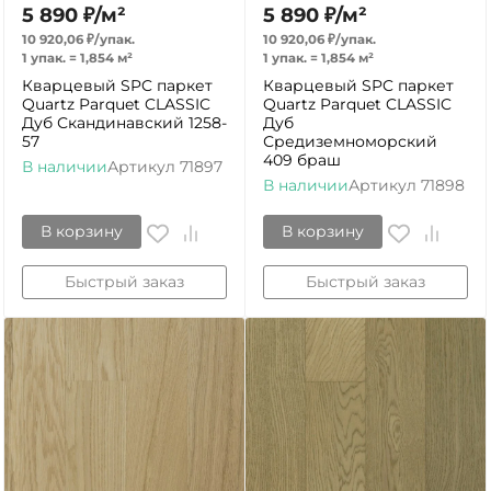
5 890
₽
/
м²
5 890
₽
/
м²
10 920,06
₽
/
упак.
10 920,06
₽
/
упак.
1 упак.
=
1,854
м²
1 упак.
=
1,854
м²
Кварцевый SPC паркет
Кварцевый SPC паркет
Quartz Parquet CLASSIC
Quartz Parquet CLASSIC
Дуб Скандинавский 1258-
Дуб
57
Средиземноморский
409 браш
В наличии
Артикул
71897
В наличии
Артикул
71898
В корзину
В корзину
Быстрый заказ
Быстрый заказ