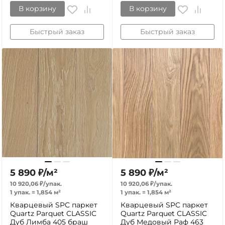
В корзину
В корзину
Быстрый заказ
Быстрый заказ
5 890
₽
/
м²
5 890
₽
/
м²
10 920,06
₽
/
упак.
10 920,06
₽
/
упак.
1 упак.
=
1,854
м²
1 упак.
=
1,854
м²
Кварцевый SPC паркет
Кварцевый SPC паркет
Quartz Parquet CLASSIC
Quartz Parquet CLASSIC
Дуб Лимба 405 браш
Дуб Медовый Раф 463