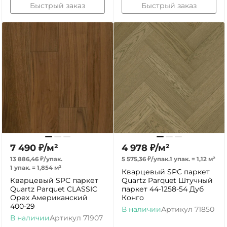
Быстрый заказ
Быстрый заказ
7 490
₽
/
м²
4 978
₽
/
м²
13 886,46
₽
/
упак.
5 575,36
₽
/
упак.
1 упак.
=
1,12
м²
1 упак.
=
1,854
м²
Кварцевый SPC паркет
Кварцевый SPC паркет
Quartz Parquet Штучный
Quartz Parquet CLASSIC
паркет 44-1258-54 Дуб
Орех Американский
Конго
400-29
В наличии
Артикул
71850
В наличии
Артикул
71907