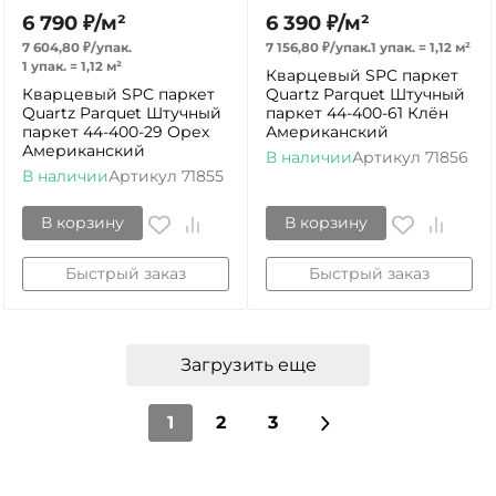
6 790
₽
/
м²
6 390
₽
/
м²
7 604,80
₽
/
упак.
7 156,80
₽
/
упак.
1 упак.
=
1,12
м²
1 упак.
=
1,12
м²
Кварцевый SPC паркет
Кварцевый SPC паркет
Quartz Parquet Штучный
Quartz Parquet Штучный
паркет 44-400-61 Клён
паркет 44-400-29 Орех
Американский
Американский
В наличии
Артикул
71856
В наличии
Артикул
71855
В корзину
В корзину
Быстрый заказ
Быстрый заказ
Загрузить еще
1
2
3