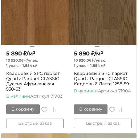
5 890
₽
/
м²
5 890
₽
/
м²
10 920,06
₽
/
упак.
10 920,06
₽
/
упак.
1 упак.
=
1,854
м²
1 упак.
=
1,854
м²
Кварцевый SPC паркет
Кварцевый SPC паркет
Quartz Parquet CLASSIC
Quartz Parquet CLASSIC
Дуссия Африканская
Кедровый Латте 1258-59
550-63
В наличии
Артикул
71904
В наличии
Артикул
71903
В корзину
В корзину
Быстрый заказ
Быстрый заказ