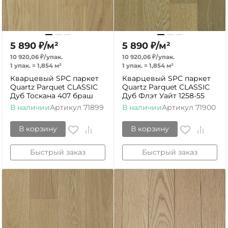
5 890
₽
/
м²
5 890
₽
/
м²
10 920,06
₽
/
упак.
10 920,06
₽
/
упак.
1 упак.
=
1,854
м²
1 упак.
=
1,854
м²
Кварцевый SPC паркет
Кварцевый SPC паркет
Quartz Parquet CLASSIC
Quartz Parquet CLASSIC
Дуб Тоскана 407 браш
Дуб Флэт Уайт 1258-55
В наличии
Артикул
71899
В наличии
Артикул
71900
В корзину
В корзину
Быстрый заказ
Быстрый заказ