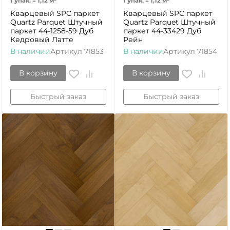
1 упак.
=
1,12
м²
1 упак.
=
1,12
м²
Кварцевый SPC паркет
Кварцевый SPC паркет
Quartz Parquet Штучный
Quartz Parquet Штучный
паркет 44-1258-59 Дуб
паркет 44-33429 Дуб
Кедровый Латте
Рейн
В наличии
Артикул
71853
В наличии
Артикул
71854
В корзину
В корзину
Быстрый заказ
Быстрый заказ