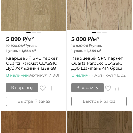
5 890
₽
/
м²
5 890
₽
/
м²
10 920,06
₽
/
упак.
10 920,06
₽
/
упак.
1 упак.
=
1,854
м²
1 упак.
=
1,854
м²
Кварцевый SPC паркет
Кварцевый SPC паркет
Quartz Parquet CLASSIC
Quartz Parquet CLASSIC
Дуб Хельсинки 1258-58
Дуб Шампань 414 браш
В наличии
Артикул
71901
В наличии
Артикул
71902
В корзину
В корзину
Быстрый заказ
Быстрый заказ