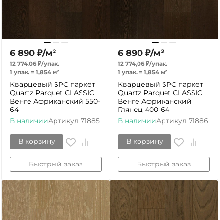
6 890
₽
/
м²
6 890
₽
/
м²
12 774,06
₽
/
упак.
12 774,06
₽
/
упак.
1 упак.
=
1,854
м²
1 упак.
=
1,854
м²
Кварцевый SPC паркет
Кварцевый SPC паркет
Quartz Parquet CLASSIC
Quartz Parquet CLASSIC
Венге Африканский 550-
Венге Африканский
64
Глянец 400-64
В наличии
Артикул
71885
В наличии
Артикул
71886
В корзину
В корзину
Быстрый заказ
Быстрый заказ