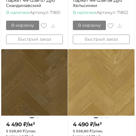
паркет 44-1258-57 Дуб
паркет 44-1258-58 Дуб
Скандинавский
Хельсинки
В наличии
Артикул
71851
В наличии
Артикул
71852
В корзину
В корзину
Быстрый заказ
Быстрый заказ
4 490
₽
/
м²
4 490
₽
/
м²
5 028,80
₽
/
упак.
5 028,80
₽
/
упак.