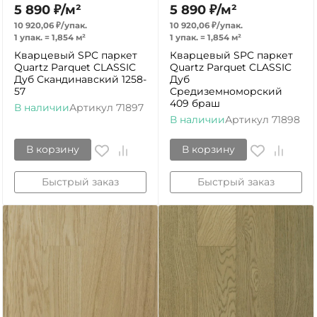
5 890
₽
/
м²
5 890
₽
/
м²
10 920,06
₽
/
упак.
10 920,06
₽
/
упак.
1 упак.
=
1,854
м²
1 упак.
=
1,854
м²
Кварцевый SPC паркет
Кварцевый SPC паркет
Quartz Parquet CLASSIC
Quartz Parquet CLASSIC
Дуб Скандинавский 1258-
Дуб
57
Средиземноморский
409 браш
В наличии
Артикул
71897
В наличии
Артикул
71898
В корзину
В корзину
Быстрый заказ
Быстрый заказ