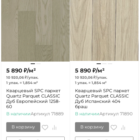
5 890
₽
/
м²
5 890
₽
/
м²
10 920,06
₽
/
упак.
10 920,06
₽
/
упак.
1 упак.
=
1,854
м²
1 упак.
=
1,854
м²
Кварцевый SPC паркет
Кварцевый SPC паркет
Quartz Parquet CLASSIC
Quartz Parquet CLASSIC
Дуб Европейский 1258-
Дуб Испанский 404
60
браш
В наличии
Артикул
71889
В наличии
Артикул
71890
В корзину
В корзину