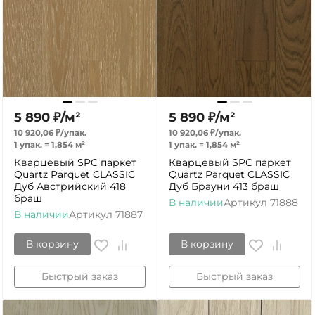
5 890
₽
/
м²
5 890
₽
/
м²
10 920,06
₽
/
упак.
10 920,06
₽
/
упак.
1 упак.
=
1,854
м²
1 упак.
=
1,854
м²
Кварцевый SPC паркет
Кварцевый SPC паркет
Quartz Parquet CLASSIC
Quartz Parquet CLASSIC
Дуб Австрийский 418
Дуб Брауни 413 браш
браш
В наличии
Артикул
71888
В наличии
Артикул
71887
В корзину
В корзину
Быстрый заказ
Быстрый заказ