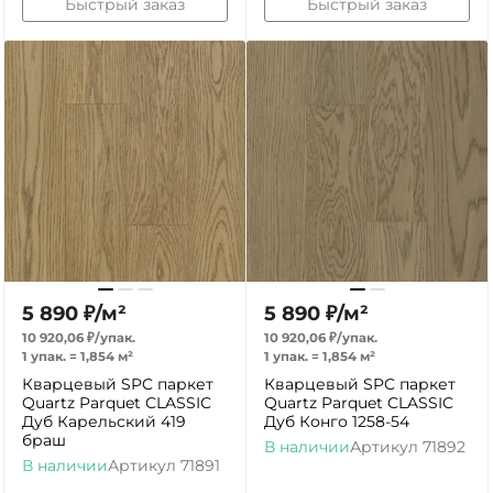
Быстрый заказ
Быстрый заказ
5 890
₽
/
м²
5 890
₽
/
м²
10 920,06
₽
/
упак.
10 920,06
₽
/
упак.
1 упак.
=
1,854
м²
1 упак.
=
1,854
м²
Кварцевый SPC паркет
Кварцевый SPC паркет
Quartz Parquet CLASSIC
Quartz Parquet CLASSIC
Дуб Карельский 419
Дуб Конго 1258-54
браш
В наличии
Артикул
71892
В наличии
Артикул
71891