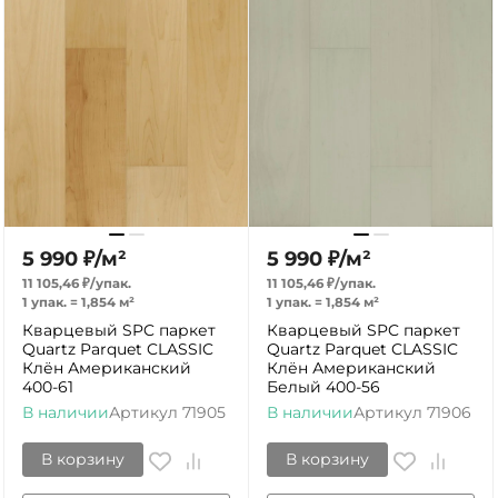
5 990
₽
/
м²
5 990
₽
/
м²
11 105,46
₽
/
упак.
11 105,46
₽
/
упак.
1 упак.
=
1,854
м²
1 упак.
=
1,854
м²
Кварцевый SPC паркет
Кварцевый SPC паркет
Quartz Parquet CLASSIC
Quartz Parquet CLASSIC
Клён Американский
Клён Американский
400-61
Белый 400-56
В наличии
Артикул
71905
В наличии
Артикул
71906
В корзину
В корзину