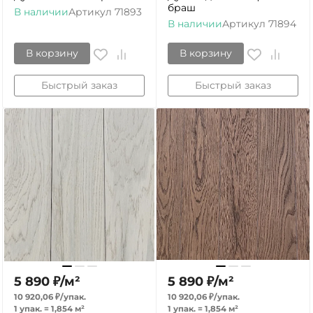
браш
В наличии
Артикул
71893
В наличии
Артикул
71894
В корзину
В корзину
Быстрый заказ
Быстрый заказ
5 890
₽
/
м²
5 890
₽
/
м²
10 920,06
₽
/
упак.
10 920,06
₽
/
упак.
1 упак.
=
1,854
м²
1 упак.
=
1,854
м²